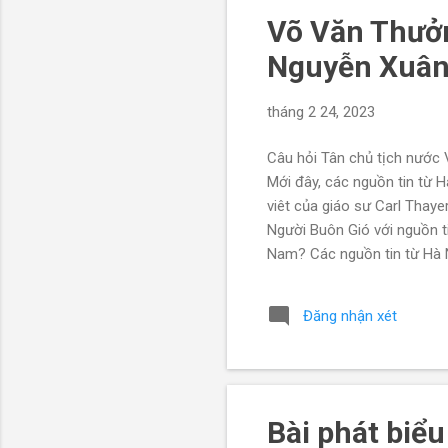
Võ Văn Thưởn
Nguyễn Xuân
tháng 2 24, 2023
Câu hỏi Tân chủ tịch nước
Mới đây, các nguồn tin từ H
viêt của giáo sư Carl Tha
Người Buôn Gió với nguồn ti
Nam? Các nguồn tin từ Hà N
trực Ban Bí thư, làm chủ 
và đạt được đồng thuận ứn
Đăng nhận xét
vụ cho đến khi hết nhiệm k
ngày 27 và 28/02 để xem xét
Bài phát biể