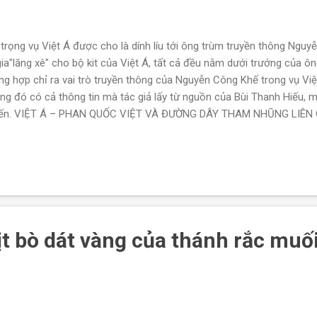
 trọng vụ Việt Á được cho là dính líu tới ông trùm truyền thông Ngu
gia"lăng xê" cho bộ kit của Việt Á, tất cả đều nằm dưới trướng của 
g hợp chỉ ra vai trò truyền thông của Nguyễn Công Khế trong vụ Việt
ong đó có cả thông tin mà tác giả lấy từ nguồn của Bùi Thanh Hiếu, mộ
nh kiến. VIỆT Á – PHAN QUỐC VIỆT VÀ ĐƯỜNG DÂY THAM NHŨNG LIÊ
GUYỄN XUÂN PHÚC – CÒN THIẾU 1 MẮT XÍCH QUAN TRỌNG Vụ Việt –
ố lượng cán bộ bị bắt, khởi tố, kỷ luật, cho thôi chức… Từ dàn lãnh
ướng, 2 bộ trưởng, nhiều thứ trưởng, vài vị bí thư, chủ tịch và hàng
gười cao nhất là cựu Chủ tịc...
t bò dát vàng của thánh rắc muối