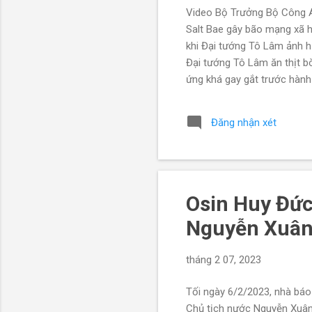
Video Bộ Trưởng Bộ Công A
Salt Bae gây bão mạng xã h
khi Đại tướng Tô Lâm ảnh h
Đại tướng Tô Lâm ăn thịt b
ứng khá gay gắt trước hành
vừa đi thăm mộ nhà cách mạ
Tiktok nurs_et của thánh rắ
Đăng nhận xét
giây ghi lại cảnh Đại tướn
thánh rắc muối Salt Bae là 
Osin Huy Đức
Nguyễn Xuân 
tháng 2 07, 2023
Tối ngày 6/2/2023, nhà báo
Chủ tịch nước Nguyễn Xuân 