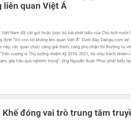
 liên quan Việt Á
 Việt Nam đã cắt gọt hoặc lược bỏ bài phát biểu của Chủ tịch nướ
g định "Vợ con tôi không liên quan Việt Á". Dưới đây, Daingu.com xin 
n này, các quan chức càng giải thích, càng phủ nhận thì thường vụ vi
 "Trên cương vị Thủ tướng nhiệm kỳ 2016-2021, tôi chịu trách nhiệm 
hạm, gây hậu quả nghiêm trọng", ông Nguyễn Xuân Phúc phát biểu tại
 Ánh Xuân. Tuy nhiên, nguyên Chủ tịch nước Nguyễn Xuân Phúc khẳng 
tham nhũng liên quan đến Việt Á, chưa bao giờ gặp giám đốc Việt Á. 
ận rõ ràng". Nguyễn Xuân Phúc bàn giao chức Chủ tịch nước: Nhận t
Khế đóng vai trò trung tâm truy