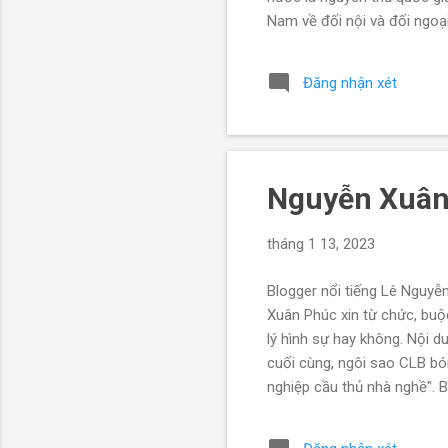
Nam về đối nội và đối ngoại
rất rộng lớn. Hiến pháp tra
quả là ít ỏi. Các quyền đó 
Đăng nhận xét
với pháp lệnh; có khá nhiề
trong chính quyền; và, trên h
Nguyễn Xuân 
tháng 1 13, 2023
Blogger nổi tiếng Lê Nguyễ
Xuân Phúc xin từ chức, buộc
lý hình sự hay không. Nội 
cuối cùng, ngôi sao CLB bó
nghiệp cầu thủ nhà nghề". 
trong khuôn khổ trận chung
khác là chủ tịch nước Nguy