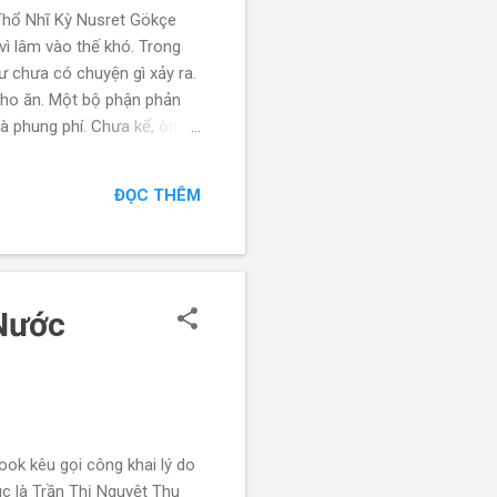
Thổ Nhĩ Kỳ Nusret Gökçe
ì lâm vào thế khó. Trong
ư chưa có chuyện gì xảy ra.
 cho ăn. Một bộ phận phản
à phung phí. Chưa kể, ông
Ngày 3/11/2021, tài khoản
ow, đã đăng tải video 41
ĐỌC THÊM
ớc Anh. Trong clip, chính
 Nước
ook kêu gọi công khai lý do
c là Trần Thị Nguyệt Thu