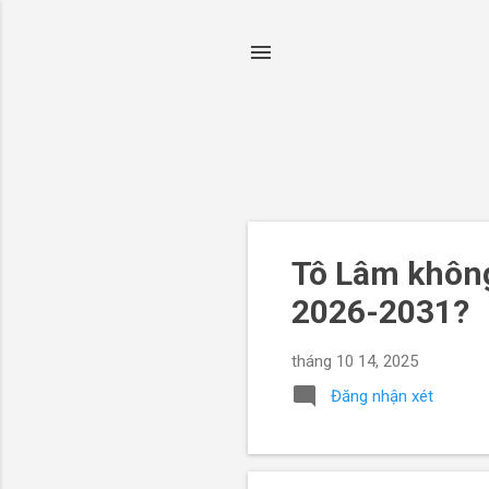
B
Tô Lâm không
à
2026-2031?
i
đ
tháng 10 14, 2025
ă
n
Đăng nhận xét
g