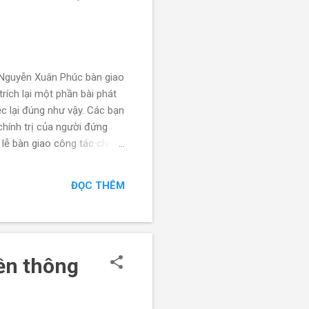
c Nguyễn Xuân Phúc bàn giao
trích lại một phần bài phát
ệc lại đúng như vậy. Các bạn
chính trị của người đứng
 lễ bàn giao công tác cho
định: "Gia đình tôi, vợ,
Điều này đã được Ủy ban
ĐỌC THÊM
rách nhiệm người đứng đầu
ền thông