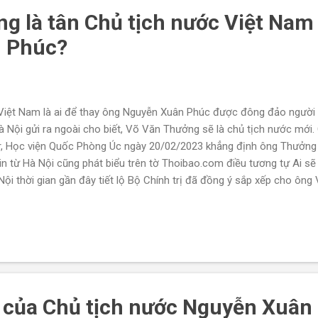
g là tân Chủ tịch nước Việt Nam
 Phúc?
 Việt Nam là ai để thay ông Nguyễn Xuân Phúc được đông đảo người
à Nội gửi ra ngoài cho biết, Võ Văn Thưởng sẽ là chủ tịch nước mới. C
yer, Học viện Quốc Phòng Úc ngày 20/02/2023 khẳng định ông Thưởng
n từ Hà Nội cũng phát biểu trên tờ Thoibao.com điều tương tự Ai sẽ 
ội thời gian gần đây tiết lộ Bộ Chính trị đã đồng ý sắp xếp cho ô
tịch nước. Cụ thể, Bộ Chính Trị đảng Cộng Sản Việt Nam (ĐCSVN) đã
g viên chức Chủ tịch nước đối với ông Thưởng. Tân chủ tịch nước 
ỳ hiện nay, vào năm 2026. Bộ Chính Trị sẽ triệu tập Ban Chấp Hành
 quyết định của Bộ Chính Trị đề...
u của Chủ tịch nước Nguyễn Xuân