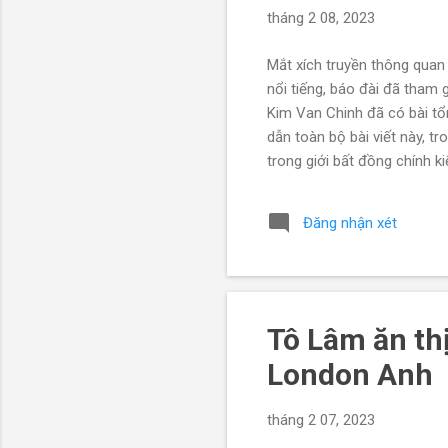
tháng 2 08, 2023
Mắt xích truyền thông quan
nổi tiếng, báo đài đã tham 
Kim Van Chinh đã có bài tổn
dẫn toàn bộ bài viết này, tr
trong giới bất đồng chí
NƯỚC ĐÃ CHO THÔI CHỨC N
nhất từ trước đến nay về s
Đăng nhận xét
Viện quân Y đến 1 phó thủ t
viện các tỉnh… Và mới đây, n
Tô Lâm ăn thị
London Anh
tháng 2 07, 2023