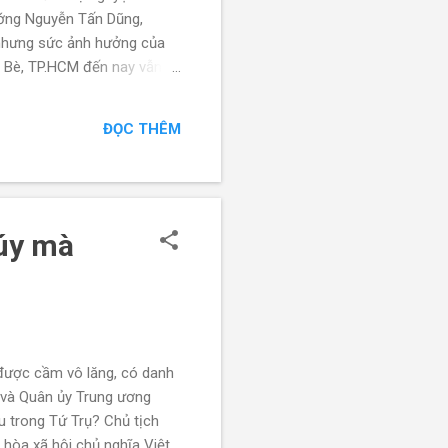
ướng Nguyễn Tấn Dũng,
 nhưng sức ảnh hưởng của
à Bè, TP.HCM đến nay vẫn
 như lúc về hưu. Bài viết
ới những đệ tử ruột của
ĐỌC THÊM
n bộ bài viết của nhà báo
túy mà
 được cầm vô lăng, có danh
 và Quân ủy Trung ương
u trong Tứ Trụ? Chủ tịch
hòa xã hội chủ nghĩa Việt