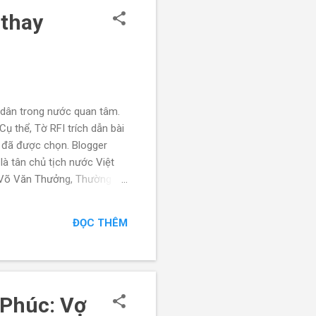
 thay
 dân trong nước quan tâm.
ụ thể, Tờ RFI trích dẫn bài
 đã được chọn. Blogger
là tân chủ tịch nước Việt
ng Võ Văn Thưởng, Thường
 nhóm họp ngày 14/02/2023
Việt Nam sẽ đảm nhiệm chức
ĐỌC THÊM
 Trung Ương ĐCSVN vào các
 Phúc: Vợ