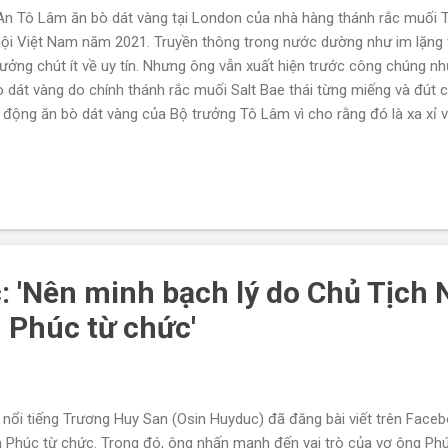
n Tô Lâm ăn bò dát vàng tại London của nhà hàng thánh rắc muối 
ội Việt Nam năm 2021. Truyền thông trong nước dường như im lặng v
ưởng chút ít về uy tín. Nhưng ông vẫn xuất hiện trước công chúng nh
ò dát vàng do chính thánh rắc muối Salt Bae thái từng miếng và đút
 động ăn bò dát vàng của Bộ trưởng Tô Lâm vì cho rằng đó là xa xỉ v
ng vô sản Karl Marx tại London. Đại tướng Tô Lâm ăn bò dát vàng 
c muối Salt Bae người Thổ Nhĩ Kỳ Nusret Gökçe với 11 triệu lượt foll
g Tô Lâm, Bộ trưởng Bộ Công an Việt Nam ăn bò dát vàng ở London, nư
người chế biến món bò dát và...
: 'Nên minh bạch lý do Chủ Tịch
Phúc từ chức'
 nổi tiếng Trương Huy San (Osin Huyduc) đã đăng bài viết trên Faceb
Phúc từ chức. Trong đó, ông nhấn mạnh đến vai trò của vợ ông Phú