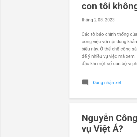
con tôi không
tháng 2 08, 2023
Các tờ báo chính thống của
công việc với nội dung khẳn
biểu này. Ở thể chế cộng sả
để ý nhiều vụ việc mà xem.
đầu khi một số cán bộ vi p
Quyền Chủ tịch nước Võ Thị
các con tôi không tư lợi, 
Đăng nhận xét
Kiểm tra Trung ương kết lu
Chiều 4/2/2023, V...
Nguyễn Công 
vụ Việt Á?