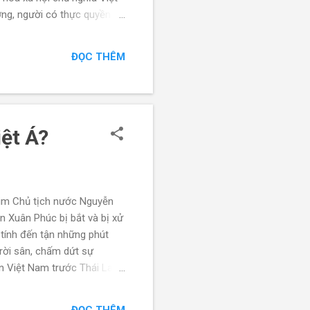
ớng, người có thực quyền
 ít ỏi, nhưng thực tế thì
g với quyền phủ quyết đối
ĐỌC THÊM
iệm các chức danh cao nhất
iệt Á?
kim Chủ tịch nước Nguyễn
ễn Xuân Phúc bị bắt và bị xử
 tính đến tận những phút
rời sân, chấm dứt sự
ển Việt Nam trước Thái Lan
 Trà ám chỉ đến không ai
c coi như phải dừng bước