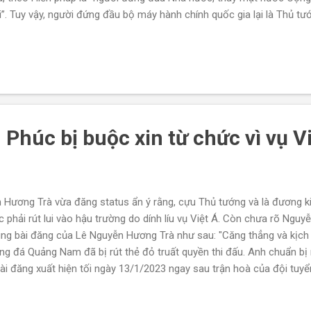
”. Tuy vậy, người đứng đầu bộ máy hành chính quốc gia lại là Thủ tư
o cho Chủ tịch nước một nhóm quyền hạn nghe thì có vẻ không đến nỗi
bao gồm công bố Hiến pháp, luật, pháp lệnh; có một ít quyền khá giốn
u quyền liên quan đến việc đề nghị Quốc hội bầu, miễn nhiệm, bãi nh
ết, đó là quyền thống lĩnh ...
Phúc bị buộc xin từ chức vì vụ V
n Hương Trà vừa đăng status ẩn ý rằng, cựu Thủ tướng và là đương 
 phải rút lui vào hậu trường do dính líu vụ Việt Á. Còn chưa rõ Nguy
dung bài đăng của Lê Nguyễn Hương Trà như sau: "Căng thẳng và kịch
ng đá Quảng Nam đã bị rút thẻ đỏ truất quyền thi đấu. Anh chuẩn bị 
Bài đăng xuất hiện tối ngày 13/1/2023 ngay sau trận hoà của đội tuy
 kết giải bóng đá vô địch Đông Nam Á. "Ngôi sao Quảng Nam" mà bà
ễn Xuân Phúc. Nếu đây là thông tin chính xác, ông Nguyễn Xuân Phú