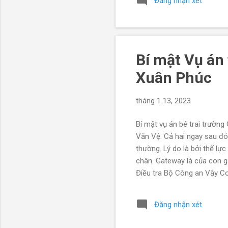
Đăng nhận xét
trong cuộc đua trở thành Tổ
tướng Nguyễn Tấn Dũng, dù n
Bí mật Vụ án
Xuân Phúc
tháng 1 13, 2023
Bí mật vụ án bé trai trườn
Văn Vệ. Cả hai ngay sau đó
thường. Lý do là bởi thế lự
chân. Gateway là của con 
Điều tra Bộ Công an Vậy Co
Nguyễn Xuân Phúc, sinh năm
mẹ của trường Quốc tế Gate
Đăng nhận xét
Plaza của gia đình Thân Đ
Tất cả chỉ khởi tố mấy con t