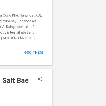
yễn Công Khế. Hàng loạt KOL
ông trùm này. Facebooker
 Á. Daingu.com xin trích
t cái tên rất nổi tiếng
N QUAN ĐẾN TẬN CHỦ TỊCH
 Á là vụ án có lẽ lớn
 đạo mang hàm tướng ở Học
ĐỌC THÊM
 tá các giám đốc CDC, bệnh
 Salt Bae