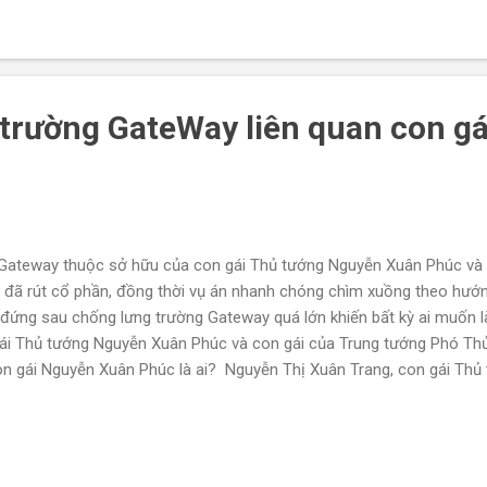
ng Bí Thư. Chính trường Việt Nam chưa có tiền lệ đụng đến tứ trụ. V
hiều đệ tử ...
 trường GateWay liên quan con g
g Gateway thuộc sở hữu của con gái Thủ tướng Nguyễn Xuân Phúc và 
 đã rút cổ phần, đồng thời vụ án nhanh chóng chìm xuồng theo hướn
c đứng sau chống lưng trường Gateway quá lớn khiến bất kỳ ai muốn 
gái Thủ tướng Nguyễn Xuân Phúc và con gái của Trung tướng Phó Th
n gái Nguyễn Xuân Phúc là ai? Nguyễn Thị Xuân Trang, con gái Thủ 
 1986, kết hôn với Vũ Chí Hùng năm 2009. Bà Trang là người nắm 1
way, trường xảy ra vụ án cháu học sinh 6 tuổi ở Hà Nội. Cũng như v
ức Nam, đệ tử Thủ tướng, Chủ tịch nước Nguyễn Xuân Phúc, làm chết
ốt thí! Nên vụ án Gateway cũng vậy, ...