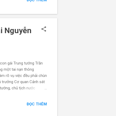
ĐỌC THÊM
í dụ điển hình là cựu Thủ
ái Nguyễn
con gái Trung tướng Trần
g một tai nạn thông
làm rõ vụ việc đều phải chùn
ủ trưởng Cơ quan Cảnh sát
tướng, chủ tịch nước
4,3% cổ phần trong công ty
ụ cháy chung cư Carina
ĐỌC THÊM
 13 người hồi năm 2018.