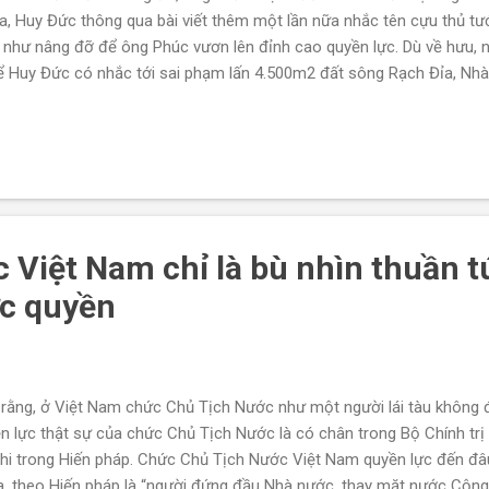
a, Huy Đức thông qua bài viết thêm một lần nữa nhắc tên cựu thủ t
g như nâng đỡ để ông Phúc vươn lên đỉnh cao quyền lực. Dù về hưu,
hể Huy Đức có nhắc tới sai phạm lấn 4.500m2 đất sông Rạch Đỉa, Nh
 gọi Nguyễn Tấn Dũng là sâu chúa tham nhũng thời đương quyền cũng
chiến chống tham nhũng của ông Trọng hiện nay chủ yếu chỉ nhắm t
ông thực sự chống tham nhũng vì dân. DaiNgu.com xin trích dẫn toà
lý do ông Nguyễn Xuân Phúc phải về hưu dù đan...
c Việt Nam chỉ là bù nhìn thuần 
ực quyền
 rằng, ở Việt Nam chức Chủ Tịch Nước như một người lái tàu không
 lực thật sự của chức Chủ Tịch Nước là có chân trong Bộ Chính trị
hi trong Hiến pháp. Chức Chủ Tịch Nước Việt Nam quyền lực đến đâ
a, theo Hiến pháp là “người đứng đầu Nhà nước, thay mặt nước Cộng 