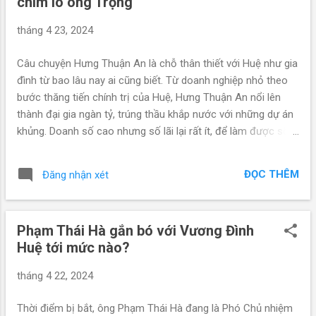
chìm lò ông Trọng
15, đã làm đơn xin thôi tất cả các chức vụ trong đảng và
quốc hội, rút lui khỏi chính trường. Sau khi Ủy ban Kiểm tra
tháng 4 23, 2024
Trung ương công bố quyết định “Tuyệt Mật” số 163-
QĐ/UBKTTW ngày 19-4-2024, nội dung “Kiểm tra khi có dấu
Câu chuyện Hưng Thuận An là chỗ thân thiết với Huệ như gia
hiệu vi phạm đối với đồng chí Vương Đình Huệ”, thì năm ngày
đình từ bao lâu nay ai cũng biết. Từ doanh nghiệp nhỏ theo
sau, tức ngày 24-4-2024, ông Huệ đã viết đơn gởi tổng bí thư
bước thăng tiến chính trị của Huệ, Hưng Thuận An nổi lên
Nguyễn Ph...
thành đại gia ngàn tỷ, trúng thầu khắp nước với những dự án
khủng. Doanh số cao nhưng số lãi lại rất ít, để làm được sổ
sách như thế chỉ có bậc thầy tài giỏi về tài chính, kế toán
mới sắp đặt được mà thôi. Phạm Thái Hà trợ lý của Huệ
ĐỌC THÊM
Đăng nhận xét
cũng là dân tài chính, kế toán. Hà theo Huệ cũng như Hưng,
quãng tầm trên dưới 20 năm. Việc Huệ chối không liên quan,
không biết và không xin rút, không kỷ luật được Vương Đình
Phạm Thái Hà gắn bó với Vương Đình
Huệ sẽ xảy ra những hệ luỵ gì. Đó là đòn giáng chí mạng kết
Huệ tới mức nào?
thúc công cuộc đốt lò, phòng chống tham nhũng. Chuyện
này không chỉ dừng lại ở dây, mà sẽ có những vụ hồi tố, xét
tháng 4 22, 2024
lại về quá trình chống tham nhũng. Những người bị xử lý bởi
công cuộc này sẽ ùa nhau lên tiếng. Chúng ta hãy hình dung
Thời điểm bị bắt, ông Phạm Thái Hà đang là Phó Chủ nhiệm