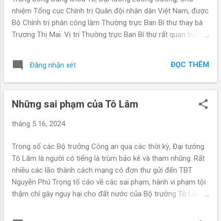
Chủ tịch nước nhiệm kỳ 2...
nhiệm Tổng cục Chính trị Quân đội nhân dân Việt Nam, được
Bộ Chính trị phân công làm Thường trực Ban Bí thư thay bà
Trương Thị Mai. Vị trí Thường trực Ban Bí thư rất quan trọng,
đây được xem là Phó Tổng Bí thư, người trực tiếp điều hành
Ban Bí thư trong những công việc sự vụ, và thay mặt Tổng Bí
ĐỌC THÊM
Đăng nhận xét
thư khi cần. Với tình trạng sức khỏe hiện tại của ông Trọng,
thì vai trò của ông Lương Cường rất lớn. Quyền lực Ban Bí
thư bao trùm trong Đảng, trong đó có công tác nhân sự của
Những sai phạm của Tô Lâm
Trung ương Đảng. Như vậy, khi ông Lương Cường về Ban Bí
thư, thì trong Ban này có đến 2 tướng quân đội, đó là
tháng 5 16, 2024
Thượng tướng Nguyễn Trọng Nghĩa – Trưởng ban Tuyên giáo
Trung ương, và Đại tướng Lương Cường. Việc Tô Lâm cho
Trong số các Bộ trưởng Công an qua các thời kỳ, Đại tướng
đánh gãy ghế của bà Trương Thị Mai, cho thấy ý đồ của ông
Tô Lâm là người có tiếng là trùm bảo kê và tham nhũng. Rất
rất rõ – đó là, đánh cho Ban Bí thư tan tác, để hạ sức mạnh
nhiều các lão thành cách mạng có đơn thư gửi đến TBT
của ông Tổng. Tuy nhiên, việc kéo ông Lương Cường vào vị
Nguyễn Phú Trọng tố cáo về các sai phạm, hành vi phạm tội
trí Thường trực Ban B...
thậm chí gây nguy hại cho đất nước của Bộ trưởng Tô Lâm
nhưng đáp lại là sự im lặng khó hiểu của ông Trọng và Bộ
chính trị. Chúng ta hãy cùng tìm hiểu xem Tô Lâm đã phạm