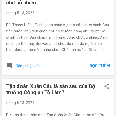
chờ bỏ phiếu
hành Trung ương Đảng trước Hội nghị lần thứ 9 Ban Chấp
hành Trung ương Đảng khóa 13, sáng 16/5. Trước đó ít ngày,
tháng 5 13, 2024
"người loan tin" Cô Gái Đồ Long Lê Nguyễn Hương Trà đã tiết
lộ sớm thông tin. Đây là Facebooker nổi tiếng có mối quan
Bùi Thanh Hiếu_ Danh sách nhân sự cho các chức danh Chủ
hệ thân tín với giới chính trị trong nước. Nhà báo này từng
tịch nước, chủ tịch quốc hội, bộ trưởng công an... được Bộ
đưa tin chính xác về sự ra đi của Nguyễn Xuân Phúc và...
chính trị trình Ban chấp hành Trung ương chờ bỏ phiếu. Danh
sách có thể thay đổi vào phút chót do đấu đá nội bộ. Tô
Lâm dường như nắm chắc chức Chủ tịch nước, để lại ghế Bộ
trưởng Công an cho "đệ ruột" Lương Tam Quang. Các phe
phái đã tạm thỏa thuận với nhau và Bộ Chính trị sau khi họp
ĐỌC THÊM
Đăng nhận xét
đã đưa danh sách như sau trình Ban chấp hành Trung ương
bỏ phiếu quyết định trong cuộc họp sắp sửa diễn ra trong vài
ngày tới: - Chủ tịch nước: Tô Lâm (Hưng Yên). - Bộ trưởng
Tập đoàn Xuân Cầu là sân sau của Bộ
Bộ Công an: Lương Tam Quang (Hưng Yên). - Trưởng Ban tổ
trưởng Công an Tô Lâm?
chức Trung ương: Lê Minh Hưng (Hà Tĩnh). - Thường trực
Ban Bí thư: Lương Cường (Phú Thọ). - Chủ tịch Quốc hội:
tháng 5 13, 2024
Trần Thanh Mẫn (Hậu Giang). Đây là danh sách trình lên
nhưng chưa được bầu, Hội nghị Trung ương 9 trong vài ngày
Dư luận đang thắc mắc Tập đoàn Xuân Cầu thuộc sở hữu