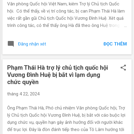
Phạm Bình Minh, Vũ Đức Đam, Nguyễn Xuân Phúc, Võ Văn
Văn phòng Quốc hội Việt Nam, kiêm Trợ lý Chủ tịch Quốc
Thưởng, Trần Tuấn Anh ( chưa kể những người khác nữa )......
hội. Có thể thấy, về vị trí công tác, bị can Phạm Thái Hà làm
việc rất gần gũi Chủ tịch Quốc hội Vương Đình Huệ. Xét quá
trình công tác, có thể thấy ông Hà đã theo ông Huệ trong
nhiều năm. Ông Phạm Thái Hà sinh năm 1976, quê tại huyện
Tiền Hải, tỉnh Thái Bình. Ông có học vị tiến sĩ kinh tế, là kiểm
ĐỌC THÊM
Đăng nhận xét
toán viên hành nghề Việt Nam (CPA) chuyên về lĩnh vực tài
chính, ngân hàng. Ông Phạm Thái Hà từng từng làm trợ lý, thư
ký cho ông Huệ qua nhiều cơ quan công tác: - Thời gian ông
Phạm Thái Hà trợ lý chủ tịch quốc hội
Vương Đình Huệ làm Tổng kiểm toán Nhà nước từ năm 2006
Vương Đình Huệ bị bắt vì lạm dụng
đến 2011 - Thời ông Huệ làm Bộ trưởng Tài chính giai đoạn
chức quyền
2011-2012 - Trưởng Ban Kinh tế Trung ương giai đoạn 2012-
2016 - Thời ông Vương Đình Huệ làm Bí thư Thành ủy Hà Nội
tháng 4 22, 2024
- Tháng 4/2021, ông Huệ trở thành Chủ tịch Quốc hội (vào
“Tứ Trụ”), ông Hà cũng chuyển sang làm trợ lý. - Sau đó hơn
Ông Phạm Thái Hà, Phó chủ nhiệm Văn phòng Quốc hội, Trợ
một năm (tháng 5/2022), ông Hà chính thức được bổ nhiệm
lý Chủ tịch Quốc hội Vương Đình Huệ, bị bắt với cáo buộc lợi
làm ...
dụng chức vụ, quyền hạn gây ảnh hưởng đối với người khác
để trục lợi. Đây là đòn đánh tiếp theo của Tô Lâm hướng tới