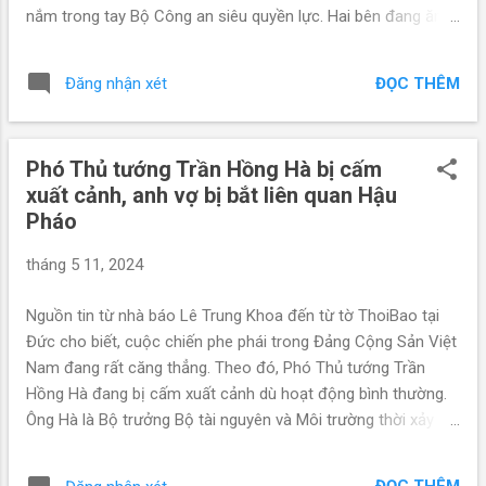
nắm trong tay Bộ Công an siêu quyền lực. Hai bên đang ăn
miếng trả miếng với những diễn biến khó lường. Nhà báo Lê
Trung Khoa trích nguồn tin thân cận trong nước cho biết,
ĐỌC THÊM
Đăng nhận xét
trong khi Bộ Công an khởi tố bắt tạm giam anh vợ Phó Thủ
tướng Trần Hồng Hà với cáo buộc liên quan đến vụ Hậu
“pháo”, thì Bộ Quốc phòng đang vào cuộc vụ Công ty Xuân
Phó Thủ tướng Trần Hồng Hà bị cấm
Cầu Holdings của Tô Dũng, em ruột Tô Lâm. Hiện nay Phó
xuất cảnh, anh vợ bị bắt liên quan Hậu
Thủ tướng Trần Hồng Hà (quê quán Hà Tĩnh) vẫn hoạt động
Pháo
bình thường nhưng bị cấm xuất cảnh. Làng Xuân Cầu là nơi
sinh của Tô Lâm, thuộc tỉnh Hưng Yên, được dùng làm tên
tháng 5 11, 2024
của Công ty cổ phần Xuân Cầu Holdings. Công ty này là một
tập đoàn đa ngành được thành lập từ năm 2000, có trụ sở
Nguồn tin từ nhà báo Lê Trung Khoa đến từ tờ ThoiBao tại
chính tại Hà Nội, do 6 cổ đông tham gia góp vốn, toàn là
Đức cho biết, cuộc chiến phe phái trong Đảng Cộng Sản Việt
người của đại gia đình họ Tô ở...
Nam đang rất căng thẳng. Theo đó, Phó Thủ tướng Trần
Hồng Hà đang bị cấm xuất cảnh dù hoạt động bình thường.
Ông Hà là Bộ trưởng Bộ tài nguyên và Môi trường thời xảy ra
vụ khủng hoảng cá chết Formosa ở Hà Tĩnh và nhiều tỉnh
miền trung. Trong khi Bộ Công an khởi tố bắt tạm giam anh