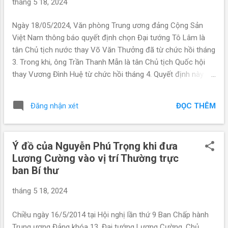
tháng 5 18, 2024
Ngày 18/05/2024, Văn phòng Trung ương đảng Cộng Sản
Việt Nam thông báo quyết định chọn Đại tướng Tô Lâm là
tân Chủ tịch nước thay Võ Văn Thưởng đã từ chức hồi tháng
3. Trong khi, ông Trần Thanh Mẫn là tân Chủ tịch Quốc hội
thay Vương Đình Huệ từ chức hồi tháng 4. Quyết định này
được Quốc hội thông qua ngày 20/5/2024. Trước đó, cả ông
Thưởng và ông Huệ được cho là "ngã ngựa" do đòn tấn công
ĐỌC THÊM
Đăng nhận xét
bất ngờ và có hệ thống của Bộ trưởng Công an Tô Lâm. Giới
phân tích cũng nhận định, ông Tô Lâm đang hướng tới chiếc
ghế quyền lực là Tổng Bí Thư Đảng. Ngày 20/4/2024, với số
Ý đồ của Nguyễn Phú Trọng khi đưa
phiếu 475/475 đại biểu có mặt (100%) thông qua nghị quyết
Lương Cường vào vị trí Thường trực
bầu ông Trần Thanh Mẫn, Ủy viên Bộ Chính trị, Phó chủ tịch
ban Bí thư
Thường trực Quốc hội làm Chủ tịch Quốc hội nhiệm kỳ 2021-
2026. Sáng 22/5/2024, Quốc hội bỏ phiếu kín bầu Chủ tịch
tháng 5 18, 2024
nước và miễn nhiệm chức danh Bộ trưởng Công an với đại
tướng Tô Lâm. Với 472/473 đại biểu có mặt tán thành, Quốc
Chiều ngày 16/5/2014 tại Hội nghị lần thứ 9 Ban Chấp hành
hội đã thông qua nghị quyết bầu ông Tô Lâm giữ chức vụ
Trung ương Đảng khóa 13, Đại tướng Lương Cường, Chủ