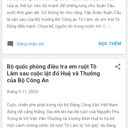
tới sẽ quyết, tức là tới phút chót vẫn có thể có thay đổi một
của ai, thế lực nào đủ mạnh để chống lưng cho Xuân Cầu
vài nhân sự nêu trên, vẫn còn có sự bất ngờ, các phe phái
suốt thời gian dài. Có thông tin cho rằng, Tập đoàn Xuân Cầu
đang hết sức...
là sân sau của Bộ trưởng Bộ Công an Tô Lâm, do em trai Tô
Dũng điều hành. Chưa kể, nguồn tin trong nước tiết lộ đang
có cuộc thanh tra của Bộ Quốc phòng nhắm tới "đế chế
này". Thế lực chống lưng Tập đoàn Xuân Cầu là Bộ trưởng
ĐỌC THÊM
Đăng nhận xét
Công an Tô Lâm? Công ty TNHH Thương mại và Dịch vụ
Xuân Cầu, tiền thân là Công ty TNHH Xuân Cầu (Piaggio
Xuân Cầu), được thành lập vào ngày 28-4-2000. Chủ tịch Hội
Bộ quốc phòng điều tra em ruột Tô
đồng Quản trị công ty Xuân Cầu là Tô Dũng, sinh năm 1962.
Lâm sau cuộc lật đổ Huệ và Thưởng
Xuân Cầu là tên một ngôi làng cổ, thuộc xã Nghĩa Trụ, huyện
của Bộ Công An
Văn Giang, tỉnh Hưng Yên. Xuân Cầu nằm sát con sông đào
Bắc Hưng Hải là nơi chôn nhau cắt rốn của anh em nhà Tô
tháng 5 11, 2024
Dũng. Công ty TNHH Xuân Cầu (Xuân Cầu Holding) có địa
chỉ tại phường Chương Dương, quận Hoàn Kiếm, TP. Hà Nội,
Cuộc chiến phe phái trong nội bộ Đảng Cộng Sản Việt Nam
vốn điều lệ là 2.150 tỷ đồng. Xuân Cầu Holding là công ty
đang rất căng thẳng. Sau khi khi hai đệ ruột của Nguyễn Phú
chuyên phân phối hàng đầu dòng ...
Trọng là Võ Văn Văn Thưởng và Vương Đình Huệ bị hạ bệ
một cách chóng vánh, tới lượt Tô Lâm bị "sờ gáy" dù đang