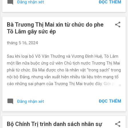
ĐỌC THÊM
Đăng nhận xét
những tội lỗi gì và là con người gian hùng như thế nào? THỨ
NHẤT, vai trò của Đại tướng Tô Lâm trong vụ đánh bạc qua
mạng Internet liên quan đến Cục C50, Bộ công an. Vụ đánh
Bà Trương Thị Mai xin từ chức do phe
bạc nghìn tỉ do Nguyễn Văn Dương (con rể của nguyên Bí thư
Tô Lâm gây sức ép
thành uỷ Hà Nội) cầm đầu xảy ra 02 năm dưới thời Tô Lâm
làm Bộ trưởng. Tô Lâm có mối quan hệ rất mật thiết với
tháng 5 16, 2024
Nguyễn Văn Dương và ủng hộ Dương tổ chức đánh bạc qua
mạng Internet dưới hình thức trò chơi Rikvip để lấy lời chia
Sau khi loại bỏ Võ Văn Thưởng và Vương Đình Huệ, Tô Lâm
nhau. Khi Công an Phú Thọ phát hiện ra đề xuất bắt Dương
một lần nữa buộc ứng cử viên Chủ tịch nước Trương Thị Mai
nhưng Tô Lâ.m không cho bắt. Trước khi bị bắt một tuần,
phải từ chức. Bà Mai được cho là nhân vật "trong sạch" trong
Nguyễn Văn Dương còn đưa ...
nội bộ Đảng, nhưng vẫn xuất hiện nhiều tài liệu trên mạng tố
cáo những sai phạm của Trương Thị Mai trước đây. Giới phân
tích cho rằng, Trương Thị Mai buộc phải rút lui để nhường
chức Chủ tịch nước cho Tô Lâm. Bộ Chính trị hôm 17/5
ĐỌC THÊM
Đăng nhận xét
chính thức thông báo, Bà Trương Thị Mai thôi chức Thường
trực Ban Bí thư và người thay bà là đại tướng Lương Cường,
Chủ nhiệm Tổng cục Chính trị Quân đội nhân dân Việt Nam.
Bộ Chính Trị trình danh sách nhân sự
Quyết định phân công được Bộ Chính trị báo cáo Ban Chấp