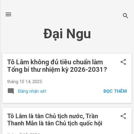
Chuyển đến nội dung chính
Đại Ngu
Tô Lâm không đủ tiêu chuẩn làm
B
Tổng bí thư nhiệm kỳ 2026-2031?
à
i
tháng 10 14, 2025
đ
ĐỌC THÊM
Đăng nhận xét
ă
n
g
Tô Lâm là tân Chủ tịch nước, Trần
Thanh Mẫn là tân Chủ tịch quốc hội