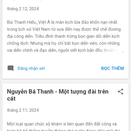
tháng 2 12, 2024
Bùi Thanh Hiếu_Việt Á là màn kịch lừa đảo khốn nạn nhất
trong lịch sử Việt Nam từ xưa đến nay được thể chế đương
đại công diễn. Triều đình thanh trừng bọn gian dối diễn kịch
chống dịch. Nhưng mà họ chỉ bắt bọn diễn viên, còn những
vai diễn chính và đạo diễn, người viết kịch bản đều thoát tội.
Những màn kịch từ thời phong kiến mang màu sắc chính trị,
đoạt quyền như thời Lý, Trần, Lê chỉ giới hạn trong cung đình.
ĐỌC THÊM
Đăng nhận xét
Triều đại phong kiến hiếm khi diễn kịch lừa dân lấy tiền, vì tính
chất phong kiến, triều đình thích thu thuế hay thu phí gì là ra
lệnh thẳng thừng, không cần phải diễn màn kịch để lừa nhân
Nguyễn Bá Thanh - Một tượng đài trên
dân. Thể chế diễn kịch lừa nhân dân lấy tiền bắt đầu có ở
cát
thời đảng CSVN lãnh đạo, mới đầu chỉ lẻ tẻ ở cấp nhỏ, sau
dần lên cấp cao hơn. Đối tượng bị lừa là một nhóm như học
tháng 2 11, 2024
sinh, công nhân, người tham gia giao thông, chủ phương tiện
giao thông, người bệnh. Đến vụ Việt Á thì đối tượng là nhân
Một loạt quan chức xộ khám vì liên quan đến đất công và
dân cả nước, từ lớn bé, già trẻ, mọi giai tầng. Ghê gớm nhất
toàn bộ hệ thống truyền thông nhà nước đang chĩa mũi dùi