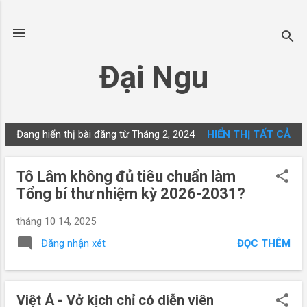
Chuyển đến nội dung chính
Đại Ngu
Đang hiển thị bài đăng từ Tháng 2, 2024
HIỂN THỊ TẤT CẢ
B
à
Tô Lâm không đủ tiêu chuẩn làm
i
Tổng bí thư nhiệm kỳ 2026-2031?
đ
ă
tháng 10 14, 2025
n
ĐỌC THÊM
Đăng nhận xét
g
Việt Á - Vở kịch chỉ có diễn viên