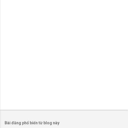
n
x
é
t
Bài đăng phổ biến từ blog này