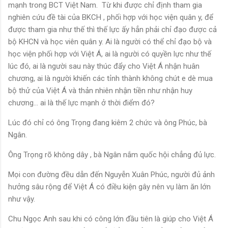
mạnh trong BCT Việt Nam. Từ khi được chỉ định tham gia
nghiên cứu đề tài của BKCH , phối hợp với học viện quân y, để
được tham gia như thế thì thế lực ấy hẳn phải chỉ đạo được cả
bộ KHCN và học viên quân y. Ai là người có thể chỉ đạo bộ và
học viện phối hợp với Việt Á, ai là người có quyền lực như thế
lúc đó, ai là người sau này thúc đẩy cho Việt Á nhận huân
chương, ai là người khiến các tỉnh thành không chút e dè mua
bộ thử của Việt Á và thản nhiên nhận tiền như nhận huy
chương... ai là thế lực mạnh ở thời điểm đó?
Lúc đó chỉ có ông Trọng đang kiêm 2 chức và ông Phúc, bà
Ngân.
Ông Trọng rõ không dây , bà Ngân nắm quốc hội chẳng đủ lực.
Mọi con đường đều dẫn đến Nguyễn Xuân Phúc, người đủ ảnh
hưởng sâu rộng để Việt Á có điều kiện gây nên vụ làm ăn lớn
như vậy.
Chu Ngọc Anh sau khi có công lớn đầu tiên là giúp cho Việt Á