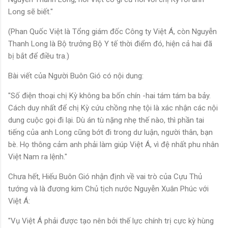
Long sẽ biết."
(Phan Quốc Việt là Tổng giám đốc Công ty Việt Á, còn Nguyễn
Thanh Long là Bộ trưởng Bộ Y tế thời điểm đó, hiện cả hai đã
bị bắt để điều tra.)
Bài viết của Người Buôn Gió có nội dung:
"Số điện thoại chị Kỳ không ba bốn chín -hai tám tám ba bảy.
Cách duy nhất để chị Kỳ cứu chồng nhẹ tội là xác nhận các nội
dung cuộc gọi đi lại. Dù án tù nặng nhẹ thế nào, thì phần tai
tiếng của anh Long cũng bớt đi trong dư luận, người thân, bạn
bè. Họ thông cảm anh phải làm giúp Việt Á, vì đệ nhất phu nhân
Việt Nam ra lệnh."
Chưa hết, Hiếu Buôn Gió nhận định về vai trò của Cựu Thủ
tướng và là đương kim Chủ tịch nước Nguyễn Xuân Phúc với
Việt Á:
"Vụ Việt Á phải được tạo nên bởi thế lực chính trị cực kỳ hùng