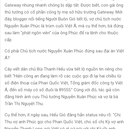
Gateway nhưng nhanh chóng bị dập tắt. Được biết, con gái ông
thủ tướng có cổ phần công ty mẹ sở hữu trường Gateway. Mới
đây, blogger nổi tiếng Người Buôn Gió tiết lộ, vợ chủ tịch nước
Nguyễn Xuân Phúc là trùm cuối Việt Á, mà cụ thể hơn, bà đứng
sau làm "phát ngôn viên" của ông Phúc để ra lệnh cho thuộc
cấp.
Có phải Chủ tịch nước Nguyễn Xuân Phúc đứng sau đại án Việt
Á?
Cây viết dân chủ Bùi Thanh Hiếu vừa tiết lộ nguồn tin riêng cho
biết “Hiện công an đang làm rõ các cuộc gọi đi lại hai chiều từ
số điện thoại của Phan Quốc Việt, Tổng giám đốc công ty Việt
Á, đến số máy có số đuôi là 89555.” Cùng với đó, tác giả còn
đăng hình ảnh cựu Thủ tướng Nguyễn Xuân Phúc và vợ là bà
Trần Thị Nguyệt Thu.
Cụ thể hơn, ít ngày sau, Hiếu Gió đăng hẳn status nêu rõ: "Chị
Thu vợ anh Phúc gọi cho Phan Quốc Việt, cho số chị Kỳ vợ anh
Nguyễn Thanh Long, nói Việt có gì cứ nói với chị Kỳ rồi anh