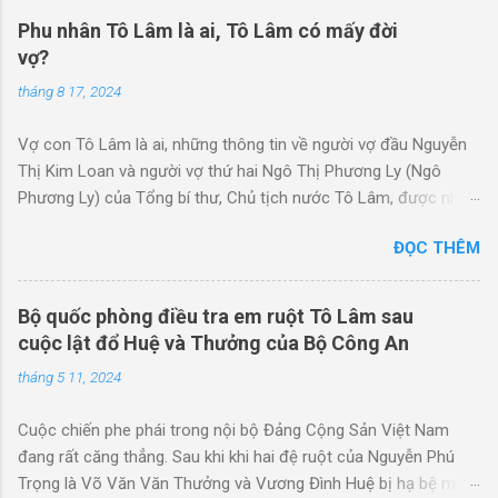
Phu nhân Tô Lâm là ai, Tô Lâm có mấy đời
vợ?
tháng 8 17, 2024
Vợ con Tô Lâm là ai, những thông tin về người vợ đầu Nguyễn
Thị Kim Loan và người vợ thứ hai Ngô Thị Phương Ly (Ngô
Phương Ly) của Tổng bí thư, Chủ tịch nước Tô Lâm, được nhà
báo Lê Trung Khoa cập nhật để mọi người cùng biết. Ngày
ĐỌC THÊM
18/8/2024 Tổng Bí thư, Chủ tịch nước Tô Lâm và Phu nhân sẽ
bắt đầu chuyến thăm Trung Quốc. Đây là lần đầu tiên bà Ngô
Thị Phương Ly tháp tùng chồng đi công du nước ngoài. Vậy vợ
Bộ quốc phòng điều tra em ruột Tô Lâm sau
Tô Lâm là ai? Bà Ngô Thị Phương Ly, sinh năm 1970, tức là nhỏ
cuộc lật đổ Huệ và Thưởng của Bộ Công An
hơn Tô Lâm tới 13 tuổi. Đây là người vợ thứ hai của Tô Lâm.
tháng 5 11, 2024
Người vợ đầu của Tô Lâm là Nguyễn Thị Kim Loan, sinh năm
1959, chỉ kém Tô Lâm 2 tuổi. Bà Ngô Thị Phương Ly (quê quán
Cuộc chiến phe phái trong nội bộ Đảng Cộng Sản Việt Nam
Thanh Trì - Hà Nội) là một nữ nhà báo, hiện nay làm Trưởng
đang rất căng thẳng. Sau khi khi hai đệ ruột của Nguyễn Phú
phòng Văn hóa Nghệ thuật của Đài Truyền hình Việt Nam. Bà
Trọng là Võ Văn Văn Thưởng và Vương Đình Huệ bị hạ bệ một
từng là một trong những người phát triển chương trình "Người