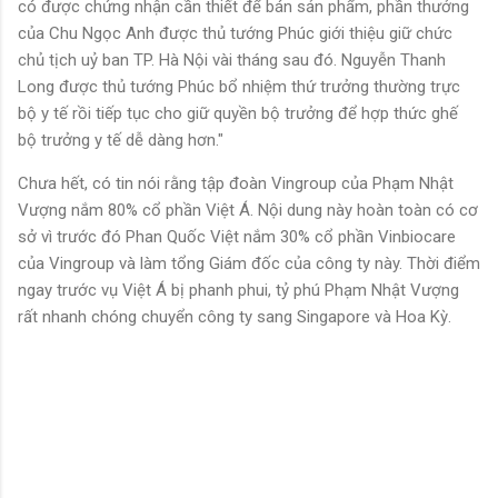
có được chứng nhận cần thiết để bán sản phẩm, phần thưởng
của Chu Ngọc Anh được thủ tướng Phúc giới thiệu giữ chức
chủ tịch uỷ ban TP. Hà Nội vài tháng sau đó. Nguyễn Thanh
Long được thủ tướng Phúc bổ nhiệm thứ trưởng thường trực
bộ y tế rồi tiếp tục cho giữ quyền bộ trưởng để hợp thức ghế
bộ trưởng y tế dễ dàng hơn."
Chưa hết, có tin nói rằng tập đoàn Vingroup của Phạm Nhật
Vượng nắm 80% cổ phần Việt Á. Nội dung này hoàn toàn có cơ
sở vì trước đó Phan Quốc Việt nắm 30% cổ phần Vinbiocare
của Vingroup và làm tổng Giám đốc của công ty này. Thời điểm
ngay trước vụ Việt Á bị phanh phui, tỷ phú Phạm Nhật Vượng
rất nhanh chóng chuyển công ty sang Singapore và Hoa Kỳ.
N
h
ậ