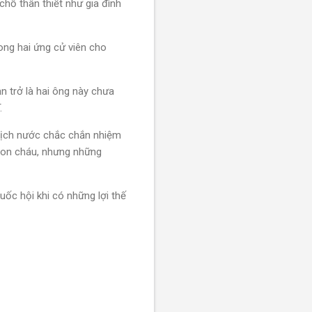
hỗ thân thiết như gia đình
rong hai ứng cử viên cho
 trở là hai ông này chưa
.
tịch nước chắc chắn nhiệm
con cháu, nhưng những
uốc hội khi có những lợi thế