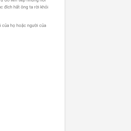
Từ đó liên tiếp những nơi
 đích hất ông ta rời khỏi
ời của họ hoặc người của