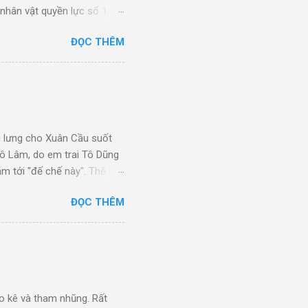
 nhân vật quyền lực số 1 từ
au cầm quyền tổng cộng 10
ĐỌC THÊM
am qua việc thành lập 20 tập
 triển. Tuy nhiên “những
 chính quyền đề ra, đã gây
g của các “nhóm lợi ích”
g lưng cho Xuân Cầu suốt
Tô Lâm, do em trai Tô Dũng
m tới "đế chế này". Thế lực
h vụ Xuân Cầu, tiền thân
ĐỌC THÊM
i đồng Quản trị công ty
ện Văn Giang, tỉnh Hưng
Tô Dũng. Công ty TNHH Xuân
ều lệ là 2.150 tỷ đồng.
ảo kê và tham nhũng. Rất