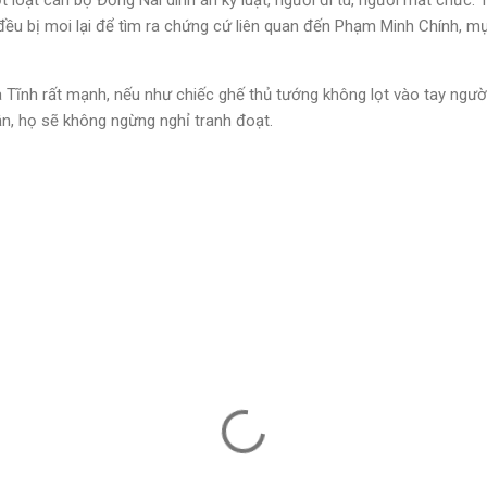
t loạt cán bộ Đồng Nai dính án kỷ luật, người đi tù, người mất chức. 
ều bị moi lại để tìm ra chứng cứ liên quan đến Phạm Minh Chính, mục
à Tĩnh rất mạnh, nếu như chiếc ghế thủ tướng không lọt vào tay ngư
n, họ sẽ không ngừng nghỉ tranh đoạt.