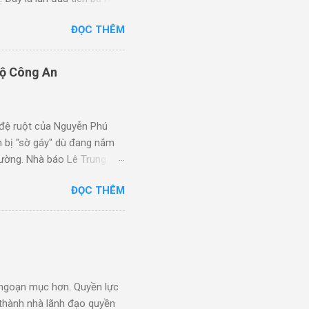
Ly, sinh năm 1970, tức là
ĐỌC THÊM
guyễn Thị Kim Loan, sinh
ữ nhà báo, hiện nay làm
ời phát triển chương trình
Bộ Công An
 là con gái, trong đó Tô
 đệ ruột của Nguyễn Phú
 bị "sờ gáy" dù đang nắm
lường. Nhà báo Lê Trung
anh vợ Phó Thủ tướng Trần
ĐỌC THÊM
ty Xuân Cầu Holdings của
động bình thường nhưng bị
n của Công ty cổ phần Xuân
nh tại Hà Nội, do 6 cổ đông
 ngoạn mục hơn. Quyền lực
 thành nhà lãnh đạo quyền