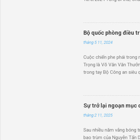
Thị Phương Ly tháp tùng ch
nhỏ hơn Tô Lâm tới 13 tuổi
năm 1959, chỉ kém Tô Lâm 2
Trưởng phòng Văn hóa Nghệ 
Bộ quốc phòng điều t
"Người xây tổ ấm" của kênh 
tháng 5 11, 2024
Hà Linh là chị cả. Người vợ 
Cuộc chiến phe phái trong 
Trọng là Võ Văn Văn Thưởn
trong tay Bộ Công an siêu 
Khoa trích nguồn tin thân 
Hồng Hà với cáo buộc liên 
Tô Dũng, em ruột Tô Lâm. 
cấm xuất cảnh. Làng Xuân C
Sự trở lại ngoạn mục
Cầu Holdings. Công ty này 
tháng 2 11, 2025
tham gia góp vốn, toàn là ng
Sau nhiều năm vắng bóng t
bao trùm của Nguyễn Tấn Dũ