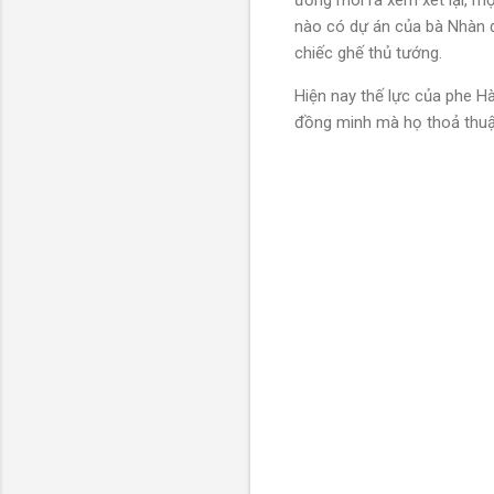
ương moi ra xem xét lại, mộ
nào có dự án của bà Nhàn đ
chiếc ghế thủ tướng.
Hiện nay thế lực của phe H
đồng minh mà họ thoả thuậ
N
h
ậ
n
x
é
t