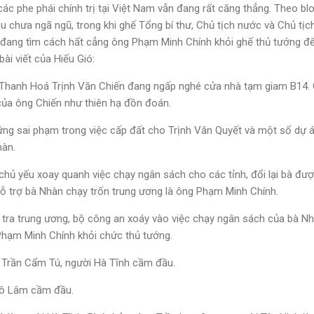
ác phe phái chính trị tại Việt Nam vẫn đang rất căng thẳng. Theo bl
u chưa ngã ngũ, trong khi ghế Tổng bí thư, Chủ tịch nước và Chủ tị
ực đang tìm cách hất cẳng ông Phạm Minh Chính khỏi ghế thủ tướng để
bài viết của Hiếu Gió:
 Thanh Hoá Trịnh Văn Chiến đang ngấp nghé cửa nhà tạm giam B14. 
của ông Chiến như thiên hạ đồn đoán.
hững sai phạm trong việc cấp đất cho Trịnh Văn Quyết và một số dự 
hàn.
chủ yếu xoay quanh việc chạy ngân sách cho các tỉnh, đổi lại bà đư
ỗ trợ bà Nhàn chạy trốn trung ương là ông Phạm Minh Chính.
tra trung ương, bộ công an xoáy vào việc chạy ngân sách của bà Nh
 Phạm Minh Chính khỏi chức thủ tướng.
 Trần Cẩm Tú, người Hà Tĩnh cầm đầu.
Tô Lâm cầm đầu.