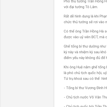
Phó thủ tướng Trần Hồng Hà
với đại tướng Tô Lâm.
Rất dễ hình dung là khi Phạ
chức thủ tướng sẽ rơi vào
Có thể ông Trần Hồng Hà sẽ
được vào uỷ viên BCT, mà c
Ghế tổng bí thư dường như
kỳ này và nhiệm kỳ sau kh
điểm yếu này không đủ để h
Khi ông Huệ nắm ghế tổng bí
là phó chủ tịch quốc hội, u
Tứ trụ khoá sau có thể hìn
- Tổng bí thư Vương Đình 
- Chủ tịch nước Võ Văn T
- Chủ tịch quốc hội Trần T