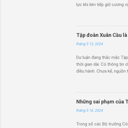
lực khi liên tiếp giữ cương
Đại hội 12 trở về trước. B
năm, và để lại vô số hệ lụy
đoàn kinh tế và tổng công 
quả đấm thép” này, thay vì
Tập đoàn Xuân Cầu là
thiệt hại cho ngân sách nhà
tháng 5 13, 2024
dưới trướng Nguyễn Tấn Dũn
Dư luận đang thắc mắc Tập
thời gian dài. Có thông ti
điều hành. Chưa kể, nguồn 
chống lưng Tập đoàn Xuân 
là Công ty TNHH Xuân Cầu (
Xuân Cầu là Tô Dũng, sinh 
Yên. Xuân Cầu nằm sát con
Những sai phạm của 
Cầu (Xuân Cầu Holding) có 
tháng 5 16, 2024
Xuân Cầu Holding là công t
Trong số các Bộ trưởng Côn