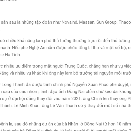
.
sân sau là những tập đoàn như Novalnd, Massan, Sun Group, Thaco, 
.
 có nhiều khả năng làm phó thủ tướng thường trực rồi đến thủ tướng.
 mạnh. Nếu phe Nghệ An nắm được chức tổng bí thư và một số bộ, c
he Hà Tĩnh.
c nhiều ưu điểm trong mắt người Trung Quốc, chẳng hạn như vụ việ
ng và nhiều vụ khác khi ông này làm bộ trưởng tài nguyên môi trườ
 Long Thành đã được trình chính phủ Nguyễn Xuân Phúc phê duyệt,
 sau của các nhóm, lãnh đạo tỉnh Đồng Nai chần chừ kéo dài không 
 sự ở đại hội đảng thay đổi vào năm 2021, ông Chính lên thay ông P
hành, Lê Minh Khái... ông Lê Văn Thành có ý thay đổi một số nhà t
bệnh lạ, sau đó những dự án của bà Nhàn ở Đồng Nai từ hơn 10 năm 