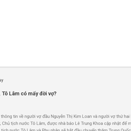
ày
, Tô Lâm có mấy đời vợ?
 thông tin về người vợ đầu Nguyễn Thị Kim Loan và người vợ thứ ha
, Chủ tịch nước Tô Lâm, được nhà báo Lê Trung Khoa cập nhật để m
 tịch nước Tô Lâm và Phu nhân sẽ bắt đầu chuyến thăm Trung Quốc. 