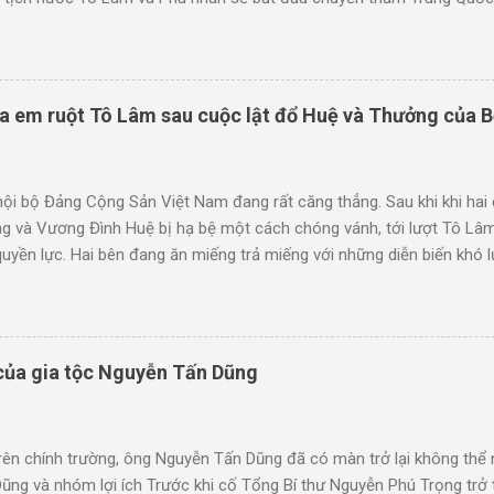
ồng đi công du nước ngoài. Vậy vợ Tô Lâm là ai? Bà Ngô Thị Phương 
. Đây là người vợ thứ hai của Tô Lâm. Người vợ đầu của Tô Lâm là N
 tuổi. Bà Ngô Thị Phương Ly (quê quán Thanh Trì - Hà Nội) là một n
thuật của Đài Truyền hình Việt Nam. Bà từng là một trong những ngư
ra em ruột Tô Lâm sau cuộc lật đổ Huệ và Thưởng của 
VTV3. Bà có 2 con với Chủ tịch nước, Tổng bí thư Tô Lâm, tất cả đều
đầu của Tô Lâm là ai? T...
nội bộ Đảng Cộng Sản Việt Nam đang rất căng thẳng. Sau khi khi hai
g và Vương Đình Huệ bị hạ bệ một cách chóng vánh, tới lượt Tô Lâm
quyền lực. Hai bên đang ăn miếng trả miếng với những diễn biến khó 
cận trong nước cho biết, trong khi Bộ Công an khởi tố bắt tạm giam 
quan đến vụ Hậu “pháo”, thì Bộ Quốc phòng đang vào cuộc vụ Công 
Hiện nay Phó Thủ tướng Trần Hồng Hà (quê quán Hà Tĩnh) vẫn hoạt 
ầu là nơi sinh của Tô Lâm, thuộc tỉnh Hưng Yên, được dùng làm tê
 của gia tộc Nguyễn Tấn Dũng
là một tập đoàn đa ngành được thành lập từ năm 2000, có trụ sở chí
ười của đại gia đình họ Tô ở...
rên chính trường, ông Nguyễn Tấn Dũng đã có màn trở lại không thể
ng và nhóm lợi ích Trước khi cố Tổng Bí thư Nguyễn Phú Trọng trở