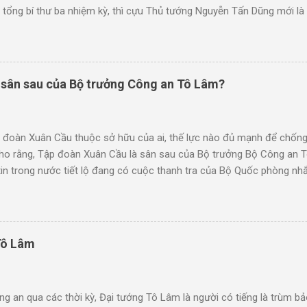
 vị tổng bí thư ba nhiệm kỳ, thì cựu Thủ tướng Nguyễn Tấn Dũng mới là
ắt đầu nhiệm kỳ thủ tướng vào năm 2006, vị chính trị gia người Cà M
. Hình ảnh của ông gắn liền với chủ trương vực dậy nền kinh tế Việt N
ty nhà nước, coi đó là những quả đấm thép để thúc đẩy Việt Nam phát
 biến Việt Nam trở thành “nước công nghiệp theo hướng hiện đại” như
 sân sau của Bộ trưởng Công an Tô Lâm?
 nước hàng tỉ USD. Trong số này không ít được cho là đã vào túi riên
g. "Ý tưởng...
 đoàn Xuân Cầu thuộc sở hữu của ai, thế lực nào đủ mạnh để chốn
n cho rằng, Tập đoàn Xuân Cầu là sân sau của Bộ trưởng Bộ Công an 
tin trong nước tiết lộ đang có cuộc thanh tra của Bộ Quốc phòng nhắ
Cầu là Bộ trưởng Công an Tô Lâm? Công ty TNHH Thương mại và Dịc
Piaggio Xuân Cầu), được thành lập vào ngày 28-4-2000. Chủ tịch Hộ
năm 1962. Xuân Cầu là tên một ngôi làng cổ, thuộc xã Nghĩa Trụ, huy
 sông đào Bắc Hưng Hải là nơi chôn nhau cắt rốn của anh em nhà 
Tô Lâm
địa chỉ tại phường Chương Dương, quận Hoàn Kiếm, TP. Hà Nội, vốn đi
y chuyên phân phối hàng đầu dòng ...
g an qua các thời kỳ, Đại tướng Tô Lâm là người có tiếng là trùm b