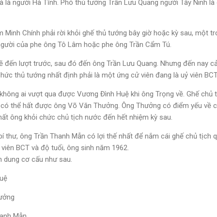
 là người Hà Tĩnh. Phó thủ tướng Trần Lưu Quang người Tây Ninh là c
m Minh Chính phải rời khỏi ghế thủ tướng bây giờ hoặc kỳ sau, một t
 người của phe ông Tô Lâm hoặc phe ông Trần Cẩm Tú.
 đến lượt trước, sau đó đến ông Trần Lưu Quang. Nhưng đến nay cản
hức thủ tướng nhất định phải là một ứng cử viên đang là uỷ viên BCT
 không ai vượt qua được Vương Đình Huệ khi ông Trọng về. Ghế chủ 
ó có thể hất được ông Võ Văn Thưởng. Ông Thưởng có điểm yếu về 
ất ông khỏi chức chủ tịch nước đến hết nhiệm kỳ sau.
 thư, ông Trần Thanh Mẫn có lợi thế nhất để nắm cái ghế chủ tịch q
ỷ viên BCT và độ tuổi, ông sinh năm 1962.
h dung cơ cấu như sau.
Huệ
hưởng
hanh Mẫn.