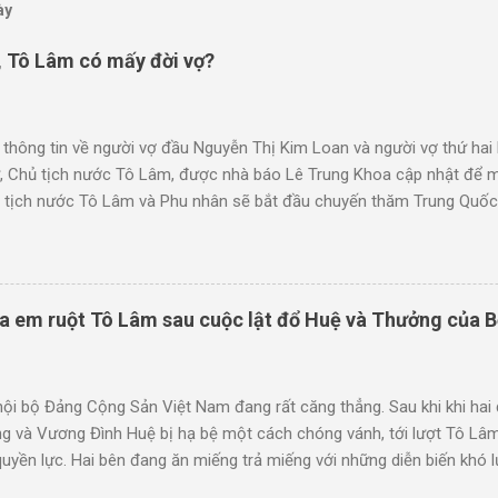
ày
, Tô Lâm có mấy đời vợ?
 thông tin về người vợ đầu Nguyễn Thị Kim Loan và người vợ thứ ha
, Chủ tịch nước Tô Lâm, được nhà báo Lê Trung Khoa cập nhật để m
 tịch nước Tô Lâm và Phu nhân sẽ bắt đầu chuyến thăm Trung Quốc. 
ồng đi công du nước ngoài. Vậy vợ Tô Lâm là ai? Bà Ngô Thị Phương 
. Đây là người vợ thứ hai của Tô Lâm. Người vợ đầu của Tô Lâm là N
 tuổi. Bà Ngô Thị Phương Ly (quê quán Thanh Trì - Hà Nội) là một n
thuật của Đài Truyền hình Việt Nam. Bà từng là một trong những ngư
ra em ruột Tô Lâm sau cuộc lật đổ Huệ và Thưởng của 
VTV3. Bà có 2 con với Chủ tịch nước, Tổng bí thư Tô Lâm, tất cả đều
đầu của Tô Lâm là ai? T...
nội bộ Đảng Cộng Sản Việt Nam đang rất căng thẳng. Sau khi khi hai
g và Vương Đình Huệ bị hạ bệ một cách chóng vánh, tới lượt Tô Lâm
quyền lực. Hai bên đang ăn miếng trả miếng với những diễn biến khó 
cận trong nước cho biết, trong khi Bộ Công an khởi tố bắt tạm giam 