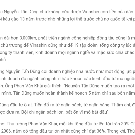
ợc Nguyễn Tấn Dũng chứ không cứu được Vinashin còn tiền của dân t
ội kêu gào 13 năm trước[nhờ những lợi thế trước chủ nợ quốc tế khi
iển dài hơn 3.000km, phát triển ngành công nghiệp đóng tàu cũng 
chủ trương để Vinashin cũng như để 19 tập đoàn, tổng công ty lúc 
ông ty thành viên, kinh doanh mọi ngành nghề và mặc sức chia chác k
hủ.
̂ng Nguyễn Tấn Dũng coi doanh nghiệp nhà nước như một động lực ph
c kinh doanh đa ngành cũng như tháo khoán các kênh đầu tư mà nguồn
́ch. Ông Phan Văn Khải giải thích: “Nguyễn Tấn Dũng muốn tạo ra một 
̉a mình. Tấn Dũng muốn hoàn thành kế hoạch 5 năm chỉ sau bốn năm
đầu tư ồ ạt. Tiền đổ ra từ ngân sách, từ ngân hàng. Thậm chí, để
̛ợc đưa ra. Bội chi ngân sách lớn, bất ổn vĩ mô bắt đầu”.
̀i Thủ tướng Phan Văn Khải, mỗi khi tổng đầu tư lên tới trên 30% GDP
 2006, năm có tổng đầu tư lớn nhất cũng chỉ đạt 36%. Trong khi, Thu