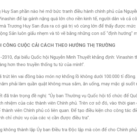
ng Huy San phần nào hé mở bức tranh điều hành chính phủ của Nguy
inashin để lại gánh nặng quá lớn cho nền kinh tế, người dân và cả c
u mà Trương Huy San đưa ra có giá trị vô cùng lớn để thấy được mức 
ộng Sản luôn giấu nhẹm và tô vẽ bằng những con số "định hướng" 
ỘI CÔNG CUỘC CẢI CÁCH THEO HƯỚNG THỊ TRƯỜNG
-2010, đại biểu Quốc hội Nguyễn Minh Thuyết khẳng định: Vinashin
àng hơn theo truyền thống tu từ của mình”.
 trút lên vai đồng bào món nợ khổng lồ không dưới 100.000 tỉ đồng
năm phải làm quần quật không mua sắm, ăn uống, may mặc gì suốt một
t đã trân trọng đề nghị: “Ủy ban Thường vụ Quốc hội tổ chức để Quố
ách nhiệm của các thành viên Chính phủ. Trên cơ sở đó, vào thời gian 
hành viên Chính phủ có liên quan. Để tạo điều kiện cho công tác điề
nh chỉ chức vụ của các vị cần được điều tra”.
không thành lập Ủy ban Điều tra Độc lập mà còn để cho Chính phủ “