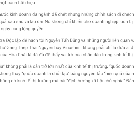
ột cách hữu hiệu.
ước kinh doanh đa ngành đã chết nhưng những chính sách đi chệch k
 quả sâu sắc và lâu dài. Nó không chỉ khiến cho doanh nghiệp luôn b
ngày càng lộng quyền.
tra Độc lập để hạch tội Nguyễn Tấn Dũng và những người liên quan vẫ
như Gang Thép Thái Nguyên hay Vinashin… không phải chỉ là đưa ai đ
ủa Hòa Phát là đã đủ để thấy vai trò của nhân dân trong kinh tế thị
a” không phải là cản trở lớn nhất của kinh tế thị trường, “quốc doan
 không thay “quốc doanh là chủ đạo” bằng nguyên tắc “hiệu quả của n
hông có kinh tế thị trường mà cái “định hướng xã hội chủ nghĩa” 