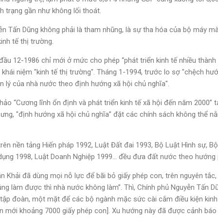
nh trạng gần như không lối thoát.
yễn Tấn Dũng không phải là tham nhũng, là sự tha hóa của bộ máy mà 
inh tế thị trường.
ầu 12-1986 chỉ mới ở mức cho phép “phát triển kinh tế nhiều thành p
khái niệm "kinh tế thị trường". Tháng 1-1994, trước lo sợ "chệch hướn
 lý của nhà nước theo định hướng xã hội chủ nghĩa".
o “Cương lĩnh ổn định và phát triển kinh tế xã hội đến năm 2000” tại 
ng, "định hướng xã hội chủ nghĩa” đặt các chính sách không thể n
trên nền tảng Hiến pháp 1992, Luật Đất đai 1993, Bộ Luật Hình sự, B
 dụng 1998, Luật Doanh Nghiệp 1999… đều đưa đất nước theo hướng p
 Khải đã dùng mọi nỗ lực để bãi bỏ giấy phép con, trên nguyên tắc, 
chúng làm được thì nhà nước không làm”. Thì, Chính phủ Nguyễn Tấn 
tập đoàn, một mặt để các bộ ngành mặc sức cài cắm điều kiện kinh 
ện mới khoảng 7000 giấy phép con]. Xu hướng này đã được cảnh báo