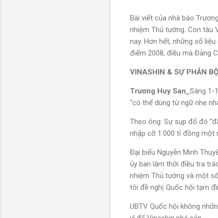
Bài viết của nhà báo Trươ
nhiệm Thủ tướng. Con tàu V
nay. Hơn hết, những số liệ
điểm 2008, điều mà Đảng C
VINASHIN & SỰ PHẢN B
Trương Huy San_
Sáng 1-1
“có thể dùng từ ngữ nhẹ nh
Theo ông: Sự sụp đổ đó “đã
nhập cỡ 1.000 tỉ đồng một 
Đại biểu Nguyễn Minh Thuyế
ủy ban lâm thời điều tra tr
nhiệm Thủ tướng và một số t
tôi đề nghị Quốc hội tạm đì
UBTV Quốc hội không những 