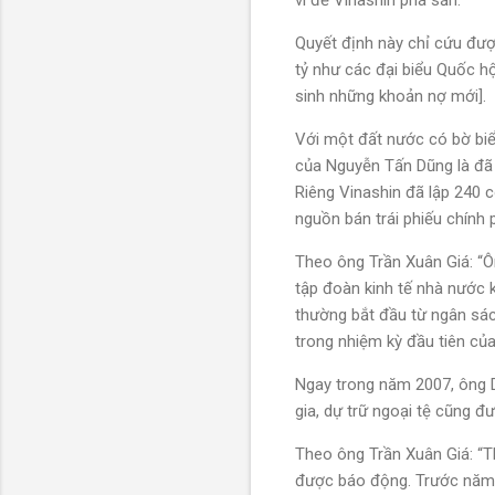
vì để Vinashin phá sản.
Quyết định này chỉ cứu đư
tỷ như các đại biểu Quốc h
sinh những khoản nợ mới].
Với một đất nước có bờ b
của Nguyễn Tấn Dũng là đã 
Riêng Vinashin đã lập 240 c
nguồn bán trái phiếu chính p
Theo ông Trần Xuân Giá: “O
tập đoàn kinh tế nhà nướ
thường bắt đầu từ ngân sa
trong nhiệm kỳ đầu tiên cu
Ngay trong năm 2007, ông Dũng 
gia, dự trữ ngoại tệ cũng đu
Theo ông Trần Xuân Giá: “Thơ
được báo động. Trước năm