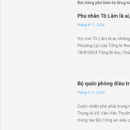
Bài đăng phổ biến từ blog n
Phu nhân Tô Lâm là ai
tháng 8 17, 2024
Vợ con Tô Lâm là ai, những
Phương Ly) của Tổng bí thư
18/8/2024 Tổng Bí thư, Chủ
Thị Phương Ly tháp tùng ch
nhỏ hơn Tô Lâm tới 13 tuổi
năm 1959, chỉ kém Tô Lâm 2
Trưởng phòng Văn hóa Nghệ 
Bộ quốc phòng điều t
"Người xây tổ ấm" của kênh 
tháng 5 11, 2024
Hà Linh là chị cả. Người vợ 
Cuộc chiến phe phái trong 
Trọng là Võ Văn Văn Thưởn
trong tay Bộ Công an siêu 
Khoa trích nguồn tin thân 