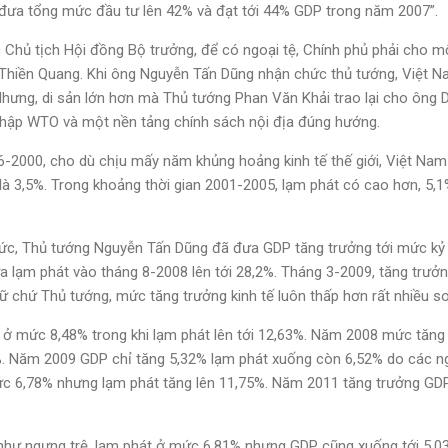
đưa tổng mức đầu tư lên 42% và đạt tới 44% GDP trong năm 2007”.
Chủ tịch Hội đồng Bộ trưởng, để có ngoại tệ, Chính phủ phải cho mọ
Thiền Quang. Khi ông Nguyễn Tấn Dũng nhận chức thủ tướng, Việt N
a. Nhưng, di sản lớn hơn mà Thủ tướng Phan Văn Khải trao lại cho ông
gia nhập WTO và một nền tảng chính sách nội địa đúng hướng.
2000, cho dù chịu mấy năm khủng hoảng kinh tế thế giới, Việt Nam 
 là 3,5%. Trong khoảng thời gian 2001-2005, lạm phát có cao hơn, 5,1%
c, Thủ tướng Nguyễn Tấn Dũng đã đưa GDP tăng trưởng tới mức kỷ
̛a lạm phát vào tháng 8-2008 lên tới 28,2%. Tháng 3-2009, tăng trưở
 chứ Thủ tướng, mức tăng trưởng kinh tế luôn thấp hơn rất nhiều s
ở mức 8,48% trong khi lạm phát lên tới 12,63%. Năm 2008 mức tăng
%. Năm 2009 GDP chỉ tăng 5,32% lạm phát xuống còn 6,52% do các nguồ
c 6,78% nhưng lạm phát tăng lên 11,75%. Năm 2011 tăng trưởng GD
hư ngưng trệ, lạm phát ở mức 6,81% nhưng GDP cũng xuống tới 5,03% 