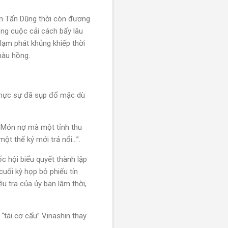
ễn Tấn Dũng thời còn đương
ông cuộc cải cách bấy lâu
lạm phát khủng khiếp thời
màu hồng.
 thực sự đã sụp đổ mặc dù
. Món nợ mà một tỉnh thu
 thế kỷ mới trả nổi...”.
c hội biểu quyết thành lập
cuối kỳ họp bỏ phiếu tín
u tra của ủy ban lâm thời,
tái cơ cấu” Vinashin thay