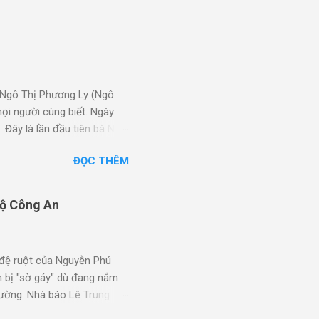
i Ngô Thị Phương Ly (Ngô
ọi người cùng biết. Ngày
Đây là lần đầu tiên bà Ngô
Ly, sinh năm 1970, tức là
ĐỌC THÊM
guyễn Thị Kim Loan, sinh
ữ nhà báo, hiện nay làm
ời phát triển chương trình
Bộ Công An
 là con gái, trong đó Tô
 đệ ruột của Nguyễn Phú
 bị "sờ gáy" dù đang nắm
lường. Nhà báo Lê Trung
anh vợ Phó Thủ tướng Trần