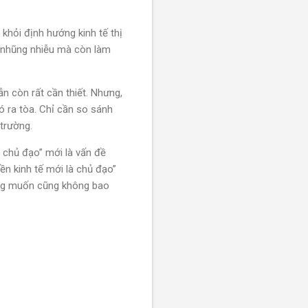
hỏi định hướng kinh tế thị
ị nhũng nhiễu mà còn làm
n còn rất cần thiết. Nhưng,
ó ra tòa. Chỉ cần so sánh
 trường.
h chủ đạo” mới là vấn đề
ền kinh tế mới là chủ đạo”
Đảng muốn cũng không bao