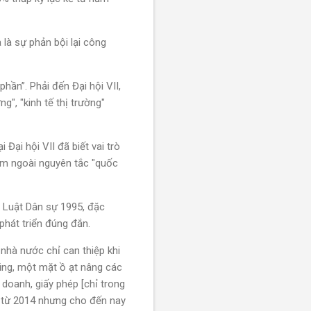
là sự phản bội lại công
hần”. Phải đến Đại hội VII,
g", "kinh tế thị trường"
Đại hội VII đã biết vai trò
ằm ngoài nguyên tắc "quốc
ộ Luật Dân sự 1995, đặc
hát triển đúng đắn.
nhà nước chỉ can thiệp khi
Dũng, một mặt ồ ạt nâng các
doanh, giấy phép [chỉ trong
 từ 2014 nhưng cho đến nay