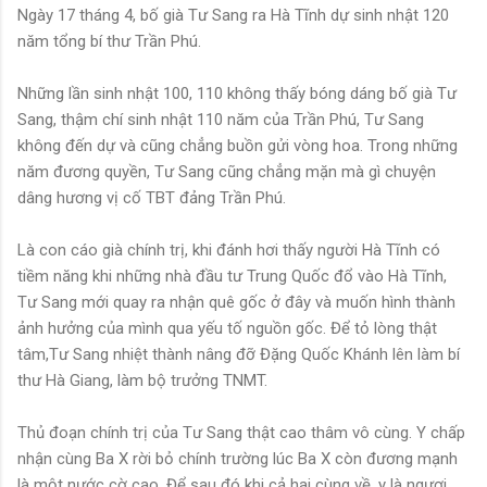
Ngày 17 tháng 4, bố già Tư Sang ra Hà Tĩnh dự sinh nhật 120
năm tổng bí thư Trần Phú.
Những lần sinh nhật 100, 110 không thấy bóng dáng bố già Tư
Sang, thậm chí sinh nhật 110 năm của Trần Phú, Tư Sang
không đến dự và cũng chẳng buồn gửi vòng hoa. Trong những
năm đương quyền, Tư Sang cũng chẳng mặn mà gì chuyện
dâng hương vị cố TBT đảng Trần Phú.
Là con cáo già chính trị, khi đánh hơi thấy người Hà Tĩnh có
tiềm năng khi những nhà đầu tư Trung Quốc đổ vào Hà Tĩnh,
Tư Sang mới quay ra nhận quê gốc ở đây và muốn hình thành
ảnh hưởng của mình qua yếu tố nguồn gốc. Để tỏ lòng thật
tâm,Tư Sang nhiệt thành nâng đỡ Đặng Quốc Khánh lên làm bí
thư Hà Giang, làm bộ trưởng TNMT.
Thủ đoạn chính trị của Tư Sang thật cao thâm vô cùng. Y chấp
nhận cùng Ba X rời bỏ chính trường lúc Ba X còn đương mạnh
là một nước cờ cao. Để sau đó khi cả hai cùng về, y là ngượi