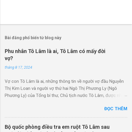
Bài đăng phổ biến từ blog này
Phu nhân Tô Lâm là ai, Tô Lâm có mấy đời
vợ?
tháng 8 17, 2024
Vợ con Tô Lâm là ai, những thông tin về người vợ đầu Nguyễn
Thị Kim Loan và người vợ thứ hai Ngô Thị Phương Ly (Ngô
Phương Ly) của Tổng bí thư, Chủ tịch nước Tô Lâm, được nhà
báo Lê Trung Khoa cập nhật để mọi người cùng biết. Ngày
ĐỌC THÊM
18/8/2024 Tổng Bí thư, Chủ tịch nước Tô Lâm và Phu nhân sẽ
bắt đầu chuyến thăm Trung Quốc. Đây là lần đầu tiên bà Ngô
Thị Phương Ly tháp tùng chồng đi công du nước ngoài. Vậy vợ
Bộ quốc phòng điều tra em ruột Tô Lâm sau
Tô Lâm là ai? Bà Ngô Thị Phương Ly, sinh năm 1970, tức là nhỏ