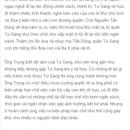
ngạo nghễ đi lại tác động chính sách, chính trị. Tư Sang về hưu
đi thăm nhiều tỉnh thành, nghe báo cáo của các bí thư chủ tịch
và đưa ý kiến như y vẫn còn đương quyền. Còn Nguyễn Tấn
Dũng về nhà nằm rú rú, năm thì mười hoạ thò mặt ra, bị quân
Tư Sang như Osin chửi cho sấp mặt vì tội đi lại tốn tiền ngân
sách. Thậm chí đe doạ và nhục mạ Tấn Dũng, quân Tư Sang
còn lớn tiếng đòi đưa con cái Ba X phải vài lò.
Ông Trọng biết dã tâm của Tư Sang, cho nên ông gần như
không tiếp, không gặp Tư Sang khi y về hưu. Có những lễ lạt gì
nếu tránh mời được Tư Sang thì ông cũng tránh không mời.
Ông Trọng có một điều chưa cương quyết, lẽ ra ông phải có
biện pháp hạn chế việc cán bộ cấp cao khi về hưu, có đi đến
đâu thì cần có những chế tài để hạn chế tốn kém ngân sách,
thời gian và ngăn chặn việc gây ảnh hưởng, kết bè phái. Nhưng
ở hoàn cảnh ông, nếu ra biện pháp hạn chế như thế cũng gây
khó cho nhiều vị nguyên lãnh đạo khác.