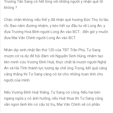
Trương Tấn Sang có hết lòng với những người y nhận quê tổ
không ?
Chắc chắn không, nếu thế y đã nhận quê hương Đức Thọ từ lâu
rồi. Bao năm đương nhiệm, y kéo hết sự đầu tư về Long An, y
đưa Trương Hoà Bình người Long An vào BCT... đến giờ y muốn
đưa Mai Văn Chính người Long An vào BCT.
Nhân dịp sinh nhật lần thứ 120 của TBT Trần Phú, Tư Sang
mượn cớ ra dự để hội đàm với Nguyễn Sinh Hùng, nhằm tạo
liên minh cứu Vương Đình Huệ, thực chất là mượn người Nghệ
An và Hà Tĩnh thành lực lượng áp chế ông Trọng, kết quả càng
căng thẳng thì Tư Sang càng có lợi cho những toan tính cho
người của mình.
Nếu Vương Đình Huệ thắng, Tư Sang có công. Nếu hai bên
ngang ngửa y có ảnh hưởng, nếu Huệ thua thì Tư Sang cũng
vẫn ngon lành khi cơ cấu tứ trụ, Mai Văn Chính sẽ có phần.