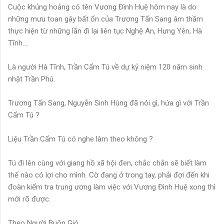
Cuộc khủng hoảng có tên Vương Đình Huệ hôm nay là do
những mưu toan gây bất ổn của Trương Tấn Sang âm thầm
thực hiện từ những lần đi lại liên tục Nghệ An, Hưng Yên, Hà
Tĩnh....
Là người Hà Tĩnh, Trần Cẩm Tú về dự kỷ niệm 120 năm sinh
nhật Trần Phú.
Trương Tấn Sang, Nguyễn Sinh Hùng đã nói gì, hứa gì với Trần
Cẩm Tú ?
Liệu Trần Cẩm Tú có nghe làm theo không ?
Tú đi lên cùng với giang hồ xã hội đen, chắc chắn sẽ biết làm
thế nào có lợi cho mình. Cờ đang ở trong tay, phải đợi đến khi
đoàn kiểm tra trung ương làm việc với Vương Đình Huệ xong thì
mới rõ được.
Theo Người Buôn Gió