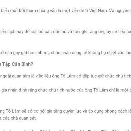
g biến mất bởi tham nhũng vẫn là một vấn đề ở Việt Nam. Và nguyên n
n dịch này để loại bỏ các đối thủ và tôi nghĩ rằng ông ấy sẽ tiếp t
trở nên gay gắt hơn, nhưng chắc chắn cũng sẽ không hạ nhiệt vào lúc
u Tập Cận Bình?
ngoài quan tâm là việc liệu ông Tô Lâm có tiếp tục giữ chức chủ tịc
n gia nhận định rằng chức chủ tịch nước của ông Tô Lâm chỉ là một
ng Tô Lâm sẽ có cơ hội gia tăng quyền lực và áp dụng phong cách l
a các nhà quan sát.