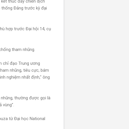
kết thúc đẩy chiến dịch
ệ thống Đảng trước kỳ đại
hù hợp trước Đại hội 14, cụ
 chống tham nhũng.
n chỉ đạo Trung ương
tham nhũng, tiêu cực, bám
inh nghiệm nhất định," ông
 nhũng, thường được gọi là
ả vùng”.
uza từ Đại học National