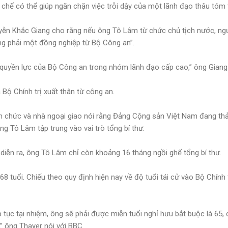
 chế có thể giúp ngăn chặn việc trỗi dậy của một lãnh đạo thâu tóm 
uyễn Khắc Giang cho rằng nếu ông Tô Lâm từ chức chủ tịch nước, ngư
ng phải một đồng nghiệp từ Bộ Công an”.
 quyền lực của Bộ Công an trong nhóm lãnh đạo cấp cao,” ông Giang
Bộ Chính trị xuất thân từ công an.
n chức và nhà ngoại giao nói rằng Đảng Cộng sản Việt Nam đang thả
g Tô Lâm tập trung vào vai trò tổng bí thư.
diễn ra, ông Tô Lâm chỉ còn khoảng 16 tháng ngồi ghế tổng bí thư.
8 tuổi. Chiếu theo quy định hiện nay về độ tuổi tái cử vào Bộ Chính 
tục tại nhiệm, ông sẽ phải được miễn tuổi nghỉ hưu bắt buộc là 65, 
,” ông Thayer nói với BBC.