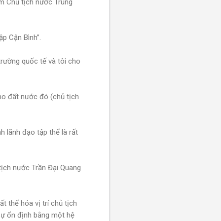
êm Chủ tịch nước Trung
ập Cận Bình”.
trường quốc tế và tôi cho
cho đất nước đó (chủ tịch
 lãnh đạo tập thể là rất
 tịch nước Trần Đại Quang
 thể hóa vị trí chủ tịch
 sự ổn định bằng một hệ