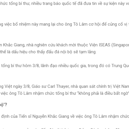
c tổng bí thư, nhiều trang báo quốc tế đã đưa tin về sự kiện này vớ
 việc bổ nhiệm này mang lại cho ông Tô Lâm cơ hội để củng cố vị t
ễn Khắc Giang, nhà nghiên cứu khách mời thuộc Viện ISEAS (Singapore
hể là dấu hiệu cho thấy đấu đá nội bộ sẽ tạm lắng.
 tổng bí thư hôm 3/8, lãnh đạo nhiều quốc gia, trong đó có Trung Q
 Việt ngày 3/8, Giáo sư Carl Thayer, nhà quan sát chính trị Việt N
 việc ông Tô Lâm nhậm chức tổng bí thư “không phải là điều bất ngờ”
bộ’?
 định của Tiến sĩ Nguyễn Khắc Giang về việc ông Tô Lâm nhậm chức 