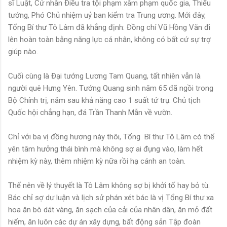
sĩ Luật, Cử nhân Điều tra tội phạm xâm phạm quốc gia, Thiếu
tướng, Phó Chủ nhiệm uỷ ban kiểm tra Trung ương. Mới đây,
Tổng Bí thư Tô Lâm đã khẳng định: Đồng chí Vũ Hồng Văn đi
lên hoàn toàn bằng năng lực cá nhân, không có bất cứ sự trợ
giúp nào.
Cuối cùng là Đại tướng Lương Tam Quang, tất nhiên vẫn là
người quê Hưng Yên. Tướng Quang sinh năm 65 đã ngồi trong
Bộ Chính trị, năm sau khả năng cao 1 suất tứ trụ. Chủ tịch
Quốc hội chẳng hạn, đá Trần Thanh Mẫn về vườn.
Chỉ với ba vị đồng hương này thôi, Tổng Bí thư Tô Lâm có thể
yên tâm hưởng thái bình mà không sợ ai đụng vào, làm hết
nhiệm kỳ này, thêm nhiệm kỳ nữa rồi hạ cánh an toàn.
Thế nên về lý thuyết là Tô Lâm không sợ bị khởi tố hay bỏ tù.
Bác chỉ sợ dư luận và lịch sử phán xét bác là vị Tổng Bí thư xa
hoa ăn bò dát vàng, ăn sạch của cải của nhân dân, ăn mỏ đất
hiếm, ăn luôn các dự án xây dựng, bất động sản Tập đoàn