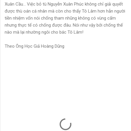
Xuân Cầu... Việc bỏ tù Nguyễn Xuân Phúc không chỉ giải quyết
được thù oán cá nhân mà còn cho thấy Tô Lâm hơn hẳn người
tiền nhiệm vốn nói chống tham nhũng không có vùng cấm
nhưng thực tế có chống được đâu. Nói như vậy bởi chống thế
nào mà lại nhường ngôi cho bác Tô Lâm!
Theo Ông Học Giả Hoàng Dũng
N
h
ậ
n
x
é
t