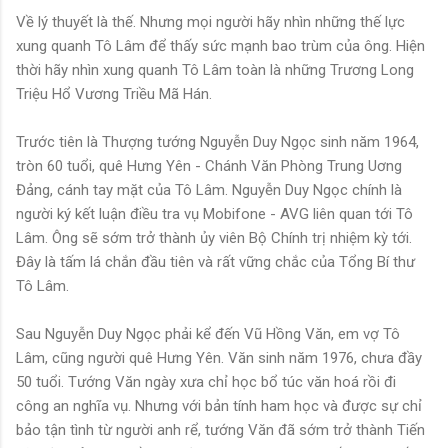
Về lý thuyết là thế. Nhưng mọi người hãy nhìn những thế lực
xung quanh Tô Lâm để thấy sức mạnh bao trùm của ông. Hiện
thời hãy nhìn xung quanh Tô Lâm toàn là những Trương Long
Triệu Hổ Vương Triều Mã Hán.
Trước tiên là Thượng tướng Nguyễn Duy Ngọc sinh năm 1964,
tròn 60 tuổi, quê Hưng Yên - Chánh Văn Phòng Trung Uơng
Đảng, cánh tay mặt của Tô Lâm. Nguyễn Duy Ngọc chính là
người ký kết luận điều tra vụ Mobifone - AVG liên quan tới Tô
Lâm. Ông sẽ sớm trở thành ủy viên Bộ Chính trị nhiệm kỳ tới.
Đây là tấm lá chắn đầu tiên và rất vững chắc của Tổng Bí thư
Tô Lâm.
Sau Nguyễn Duy Ngọc phải kể đến Vũ Hồng Văn, em vợ Tô
Lâm, cũng người quê Hưng Yên. Văn sinh năm 1976, chưa đầy
50 tuổi. Tướng Văn ngày xưa chỉ học bổ túc văn hoá rồi đi
công an nghĩa vụ. Nhưng với bản tính ham học và được sự chỉ
bảo tận tình từ người anh rể, tướng Văn đã sớm trở thành Tiến